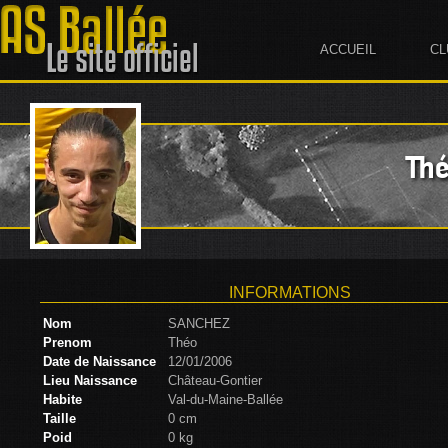
ACCUEIL
CL
Th
INFORMATIONS
Nom
SANCHEZ
Prenom
Théo
Date de Naissance
12/01/2006
Lieu Naissance
Château-Gontier
Habite
Val-du-Maine-Ballée
Taille
0 cm
Poid
0 kg