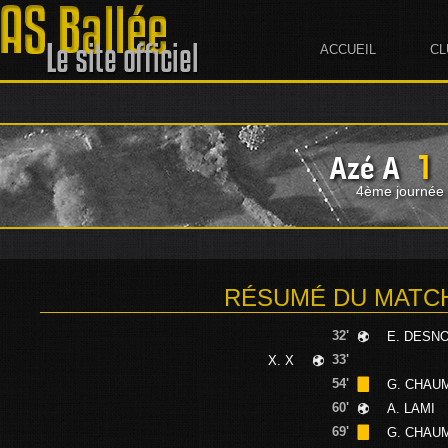
ACCUEIL
CL
1
Azé A
4ème journée 
RÉSUMÉ DU MATC
32'
E. DESN
33'
X. X
54'
G. CHAU
60'
A. LAMI
69'
G. CHAU