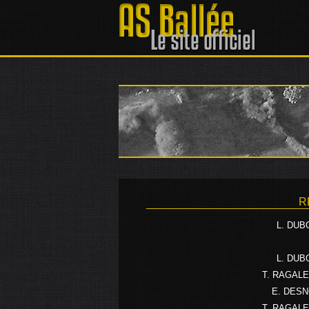
R
L. DUB
L. DUB
T. RAGAL
E. DES
T. RAGAL