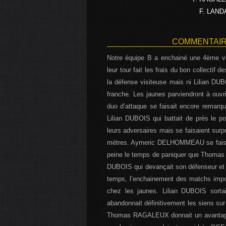
F. LAND
COMMENTAIRE
Notre équipe B a enchainé une 4ème vi
leur tour fait les frais du bon collectif 
la défense visiteuse mais ni Lilian 
franche. Les jaunes parviendront à ouv
duo d’attaque se faisait encore remar
Lilian DUBOIS qui battait de près le po
leurs adversaires mais se faisaient surp
mètres. Aymeric DELHOMMEAU se faisait 
peine le temps de paniquer que Thomas 
DUBOIS qui devançait son défenseur et do
temps, l’enchainement des matchs imposé
chez les jaunes. Lilian DUBOIS sorta
abandonnait définitivement les siens sur
Thomas RAGALEUX donnait un avantage p