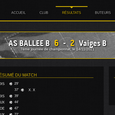
ACCUEIL
CLUB
RÉSULTATS
BUTEURS
6
2
AS BALLEE B
-
Vaiges B
7ème journée de championnat, le 14/11/2021
ÉSUMÉ DU MATCH
29'
OIS
37'
X. X
39'
OIS
44'
EUX
47'
NOE
72'
EUX