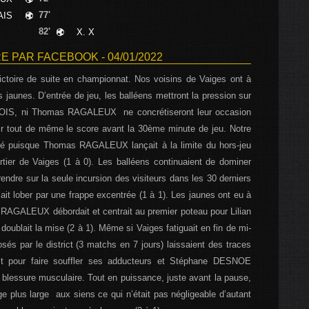
77'
AIS
82'
X. X
 PAR FACEBOOK - 04/01/2022
ctoire de suite en championnat. Nos voisins de Vaiges ont à
des jaunes. D’entrée de jeu, les balléens mettront la pression sur
DUBOIS, ni Thomas RAGALEUX ne concrétiseront leur occasion
rir tout de même le score avant la 30ème minute de jeu. Notre
qué puisque Thomas RAGALEUX lançait à la limite du hors-jeu
rtier de Vaiges (1 à 0). Les balléens continuaient de dominer
rendre sur la seule incursion des visiteurs dans les 30 derniers
lober par une frappe excentrée (1 à 1). Les jaunes ont eu à
RAGALEUX débordait et centrait au premier poteau pour Lilian
ublait la mise (2 à 1). Même si Vaiges fatiguait en fin de mi-
s par le district (3 matchs en 7 jours) laissaient des traces
it pour faire souffler ses adducteurs et Stéphane DESNOE
 blessure musculaire. Tout en puissance, juste avant la pause,
lus large aux siens ce qui n’était pas négligeable d’autant