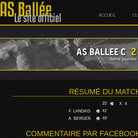
ACCUEIL
CL
2
AS BALLEE C
4ème journée 
RÉSUMÉ DU MATC
25'
X. X
41'
F. LANDAIS
49'
A. BERGER
COMMENTAIRE PAR FACEBOOK -