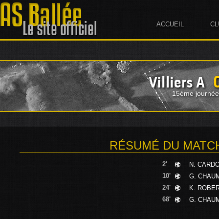
ACCUEIL
CL
Villiers A
15ème journée
RÉSUMÉ DU MATC
2'
N. CARD
10'
G. CHAU
24'
K. ROBE
68'
G. CHAU