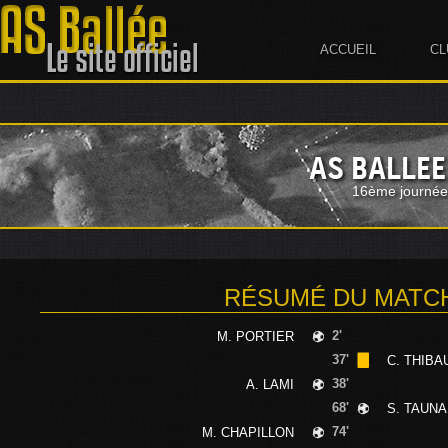
ACCUEIL
CL
AS BALLEE
16ème journée
RÉSUMÉ DU MATC
2'
M. PORTIER
37'
C. THIB
38'
A. LAMI
68'
S. TAUNA
74'
M. CHAPILLON