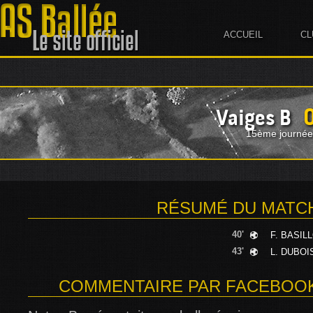
ACCUEIL
CL
Vaiges B
15ème journée
RÉSUMÉ DU MATC
40'
F. BASIL
43'
L. DUBOI
COMMENTAIRE PAR FACEBOOK -