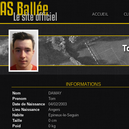
ACCUEIL
CL
T
INFORMATIONS
Nom
DAMAY
Prenom
Tom
Date de Naissance
04/02/2003
Lieu Naissance
Angers
Habite
Epineux-le-Seguin
Taille
0 cm
Poid
0 kg