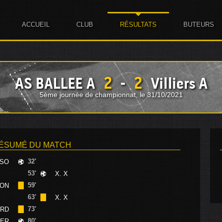
ACCUEIL
CLUB
RÉSULTATS
BUTEURS
2
2
AS BALLEE A
-
Villiers A
5ème journée de championnat, le 31/10/2021
ÉSUMÉ DU MATCH
32'
OSO
53'
X. X
59'
LON
63'
X. X
73'
ARD
80'
IER