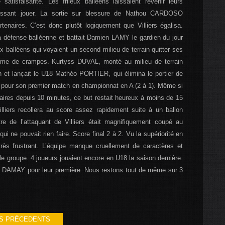
atisfaisante. Les frileux balléens laissaient revenir leurs
issant jouer. La sortie sur blessure de Nathou CARDOSO
rtenaires. C’est donc plutôt logiquement que Villiers égalisa.
la défense balléenne et battait Damien LAMY le gardien du jour
x balléens qui voyaient un second milieu de terrain quitter ses
ime de crampes. Kurtyss DUVAL, monté au milieu de terrain
on et lançait le U18 Mathéo PORTIER, qui élimina le portier de
ns pour son premier match en championnat en A (2 à 1). Même si
aires depuis 10 minutes, ce but restait heureux à moins de 15
lliers recollera au score assez rapidement suite à un ballon
 de l’attaquant de Villiers était magnifiquement coupé au
i ne pouvait rien faire. Score final 2 à 2. Vu la supériorité en
rès frustrant. L’équipe manque cruellement de caractères et
e groupe. 4 joueurs jouaient encore en U18 la saison dernière.
AMAY pour leur première. Nous restons tout de même sur 3
S PRÉCEDENTS