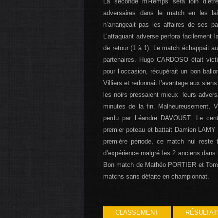
La seconde mi-temps sera loin d’être s
adversaires dans le match en les la
n’arrangeait pas les affaires de ses pa
L’attaquant adverse perfora facilement 
de retour (1 à 1). Le match échappait au
partenaires. Hugo CARDOSO était vict
pour l’occasion, récupérait un bon ball
Villiers et redonnait l’avantage aux sie
les noirs pressaient mieux leurs advers
minutes de la fin. Malheureusement, Vi
perdu par Léandre DAVOUST. Le centre
premier poteau et battait Damien LAMY qu
première période, ce match nul reste t
d’expérience malgré les 2 anciens dans l
Bon match de Mathéo PORTIER et Tom D
matchs sans défaite en championnat.
CLASSEMENT
RÉSULTAT