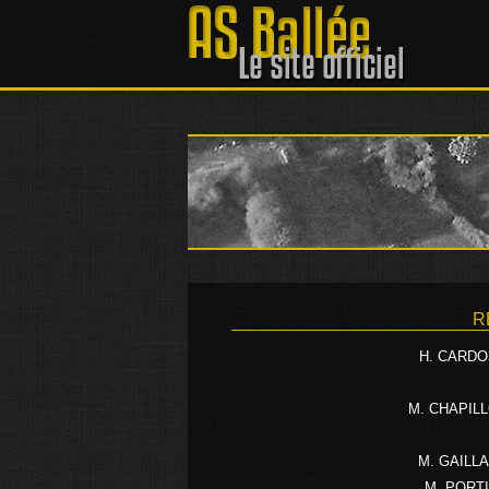
R
H. CARD
M. CHAPIL
M. GAILL
M. PORT