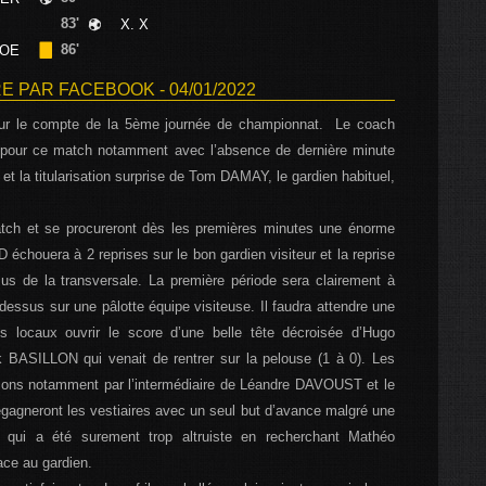
83'
X. X
86'
NOE
 PAR FACEBOOK - 04/01/2022
 pour le compte de la 5ème journée de championnat. Le coach
pour ce match notamment avec l’absence de dernière minute
 la titularisation surprise de Tom DAMAY, le gardien habituel,
atch et se procureront dès les premières minutes une énorme
houera à 2 reprises sur le bon gardien visiteur et la reprise
 de la transversale. La première période sera clairement à
 dessus sur une pâlotte équipe visiteuse. Il faudra attendre une
s locaux ouvrir le score d’une belle tête décroisée d’Hugo
BASILLON qui venait de rentrer sur la pelouse (1 à 0). Les
sons notamment par l’intermédiaire de Léandre DAVOUST et le
agneront les vestiaires avec un seul but d’avance malgré une
ui a été surement trop altruiste en recherchant Mathéo
ace au gardien.