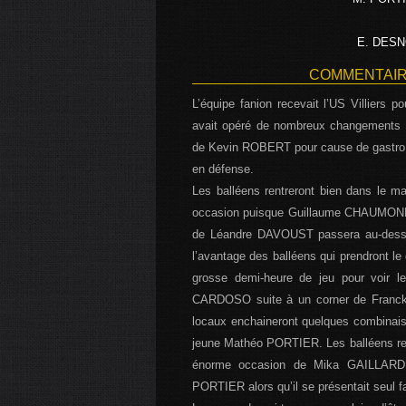
E. DES
COMMENTAIRE
L’équipe fanion recevait l’US Villiers
avait opéré de nombreux changements 
de Kevin ROBERT pour cause de gastro et
en défense.
Les balléens rentreront bien dans le m
occasion puisque Guillaume CHAUMOND éc
de Léandre DAVOUST passera au-dessus
l’avantage des balléens qui prendront le
grosse demi-heure de jeu pour voir le
CARDOSO suite à un corner de Franck 
locaux enchaineront quelques combinai
jeune Mathéo PORTIER. Les balléens reg
énorme occasion de Mika GAILLARD q
PORTIER alors qu’il se présentait seul f