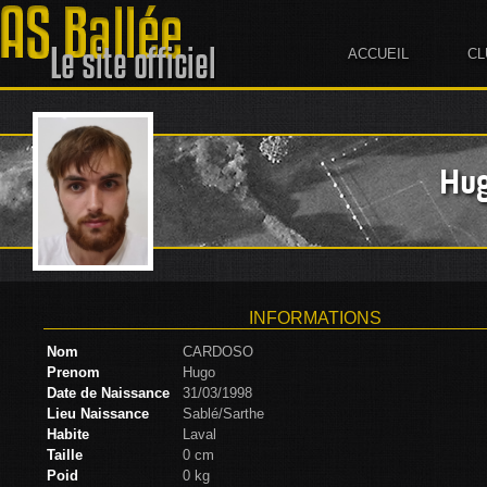
ACCUEIL
CL
Hu
INFORMATIONS
Nom
CARDOSO
Prenom
Hugo
Date de Naissance
31/03/1998
Lieu Naissance
Sablé/Sarthe
Habite
Laval
Taille
0 cm
Poid
0 kg