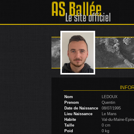
INFO
Nom
LEDOUX
Prenom
Quentin
Date de Naissance
08/07/1995
Lieu Naissance
Le Mans
Habite
Val-du-Maine-Epin
Taille
0 cm
Poid
0 kg