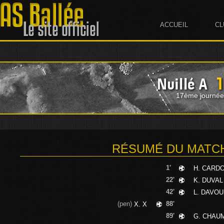
ACCUEIL
CL
1
Nuillé A
17ème journée
RÉSUMÉ DU MATC
1'
H. CARD
22'
K. DUVAL
42'
L. DAVO
(pen)
88'
X. X
89'
G. CHAU