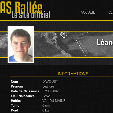
ACCUEIL
CL
Léan
INFORMATIONS
Nom
DAVOUST
Prenom
Léandre
Date de Naissance
27/03/2002
Lieu Naissance
LAVAL
Habite
VAL-DU-MAINE
Taille
0 cm
Poid
0 kg